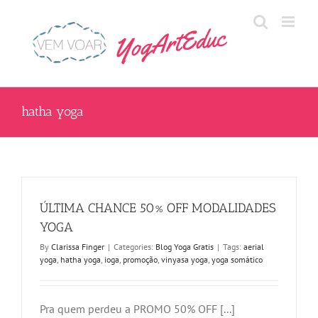
Skip
to
content
hatha yoga
ÚLTIMA CHANCE 50% OFF MODALIDADES
YOGA
By
Clarissa Finger
|
Categories:
Blog Yoga Gratis
|
Tags:
aerial
yoga
,
hatha yoga
,
ioga
,
promoção
,
vinyasa yoga
,
yoga somático
Pra quem perdeu a PROMO 50% OFF [...]