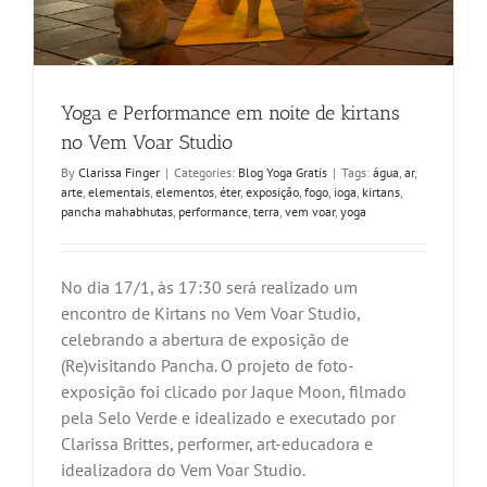
Yoga e Performance em noite de kirtans
no Vem Voar Studio
By
Clarissa Finger
|
Categories:
Blog Yoga Gratis
|
Tags:
água
,
ar
,
arte
,
elementais
,
elementos
,
éter
,
exposição
,
fogo
,
ioga
,
kirtans
,
pancha mahabhutas
,
performance
,
terra
,
vem voar
,
yoga
No dia 17/1, às 17:30 será realizado um
encontro de Kirtans no Vem Voar Studio,
celebrando a abertura de exposição de
(Re)visitando Pancha. O projeto de foto-
exposição foi clicado por Jaque Moon, filmado
pela Selo Verde e idealizado e executado por
Clarissa Brittes, performer, art-educadora e
idealizadora do Vem Voar Studio.