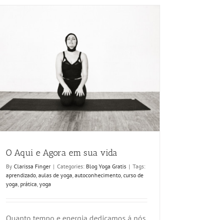
O Aqui e Agora em sua vida
By
Clarissa Finger
|
Categories:
Blog Yoga Gratis
|
Tags:
aprendizado
,
aulas de yoga
,
autoconhecimento
,
curso de
yoga
,
prática
,
yoga
Quanto tempo e energia dedicamos á nós