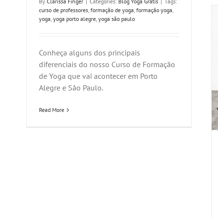
By
Clarissa Finger
|
Categories:
Blog Yoga Gratis
|
Tags:
curso de professores
,
formação de yoga
,
formação yoga
,
yoga
,
yoga porto alegre
,
yoga são paulo
Conheça alguns dos principais
diferenciais do nosso Curso de Formação
de Yoga que vai acontecer em Porto
Alegre e São Paulo.
Read More