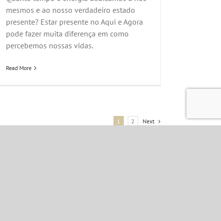
mesmos e ao nosso verdadeiro estado
presente? Estar presente no Aqui e Agora
pode fazer muita diferença em como
percebemos nossas vidas.
Read More
1
2
Next
ne/Whats:
 981467899