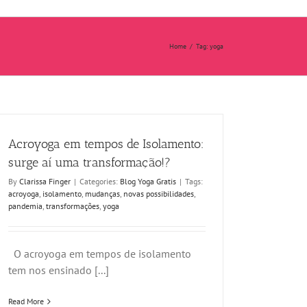
Home
/
Tag:
yoga
Acroyoga em tempos de Isolamento:
surge aí uma transformação!?
By
Clarissa Finger
|
Categories:
Blog Yoga Gratis
|
Tags:
acroyoga
,
isolamento
,
mudanças
,
novas possibilidades
,
pandemia
,
transformações
,
yoga
O acroyoga em tempos de isolamento
tem nos ensinado [...]
Read More