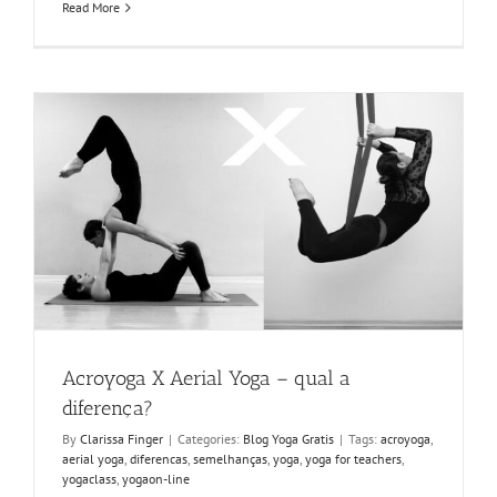
Read More
Acroyoga X Aerial Yoga – qual a
diferença?
By
Clarissa Finger
|
Categories:
Blog Yoga Gratis
|
Tags:
acroyoga
,
aerial yoga
,
diferencas
,
semelhanças
,
yoga
,
yoga for teachers
,
yogaclass
,
yogaon-line