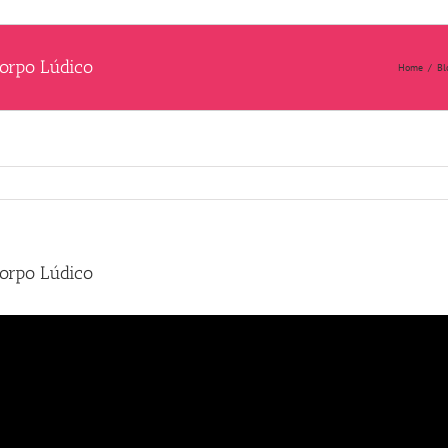
Corpo Lúdico
Home
/
Bl
Corpo Lúdico