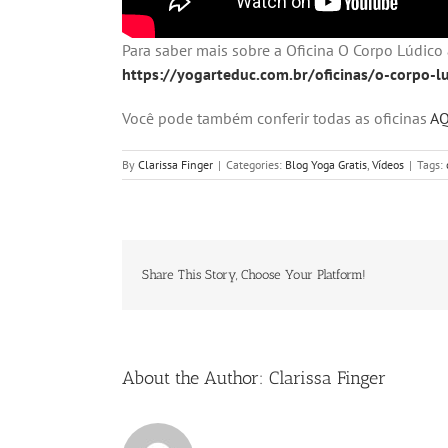
Para saber mais sobre a Oficina O Corpo Lúdico
https://yogarteduc.com.br/oficinas/o-corpo-l
Você pode também conferir todas as oficinas
AQ
By
Clarissa Finger
|
Categories:
Blog Yoga Gratis
,
Vídeos
|
Tags:
Share This Story, Choose Your Platform!
About the Author:
Clarissa Finger