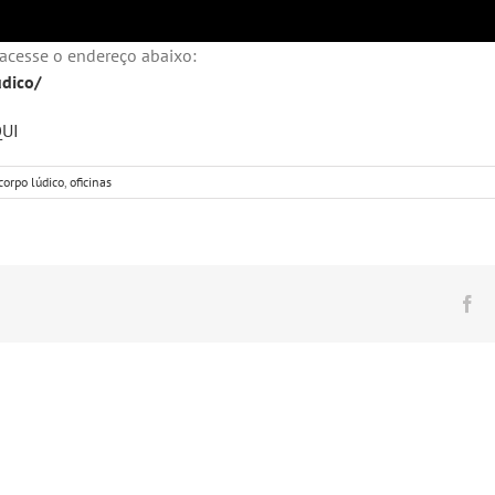
 acesse o endereço abaixo:
udico/
UI
corpo lúdico
,
oficinas
Fa