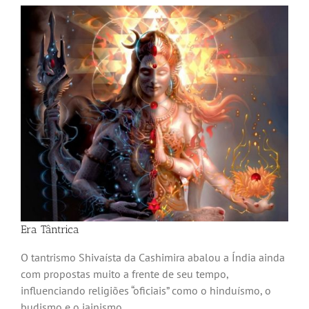
Era Tântrica
O tantrismo Shivaísta da Cashimira abalou a Índia ainda
com propostas muito a frente de seu tempo,
influenciando religiões “oficiais” como o hinduísmo, o
budismo e o jainismo.