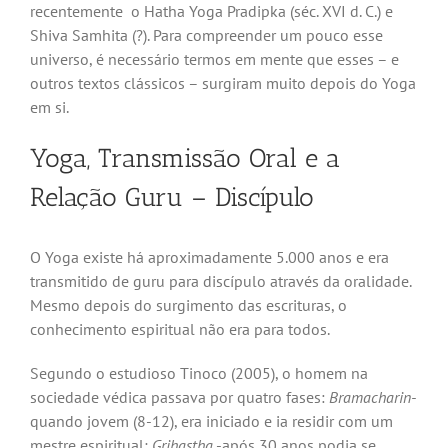
recentemente o Hatha Yoga Pradipka (séc. XVI d. C.) e
Shiva Samhita (?). Para compreender um pouco esse
universo, é necessário termos em mente que esses – e
outros textos clássicos – surgiram muito depois do Yoga
em si.
Yoga, Transmissão Oral e a
Relação Guru – Discípulo
O Yoga existe há aproximadamente 5.000 anos e era
transmitido de guru para discípulo através da oralidade.
Mesmo depois do surgimento das escrituras, o
conhecimento espiritual não era para todos.
Segundo o estudioso Tinoco (2005), o homem na
sociedade védica passava por quatro fases:
Bramacharin-
quando jovem (8-12), era iniciado e ia residir com um
mestre espiritual;
Grihastha
-após 30 anos podia se