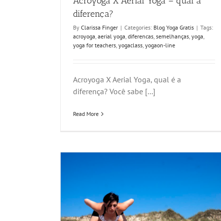
Acroyoga X Aerial Yoga – qual a
diferença?
By
Clarissa Finger
|
Categories:
Blog Yoga Gratis
|
Tags:
acroyoga
,
aerial yoga
,
diferencas
,
semelhanças
,
yoga
,
yoga for teachers
,
yogaclass
,
yogaon-line
Acroyoga X Aerial Yoga, qual é a
diferença? Você sabe [...]
Read More