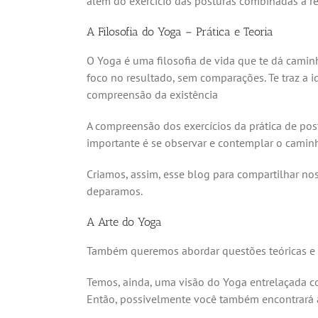
além do exercício das posturas combinadas à re
A Filosofia do Yoga – Prática e Teoria
O Yoga é uma filosofia de vida que te dá camin
foco no resultado, sem comparações. Te traz a 
compreensão da existência
A compreensão dos exercícios da prática de post
importante é se observar e contemplar o camin
Criamos, assim, esse blog para compartilhar nos
deparamos.
A Arte do Yoga
Também queremos abordar questões teóricas e 
Temos, ainda, uma visão do Yoga entrelaçada co
Então, possivelmente você também encontrará a