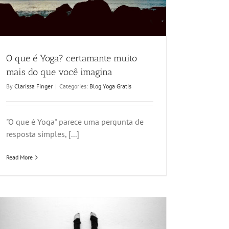
O que é Yoga? certamante muito
mais do que você imagina
By
Clarissa Finger
|
Categories:
Blog Yoga Gratis
"O que é Yoga" parece uma pergunta de
resposta simples, [...]
Read More