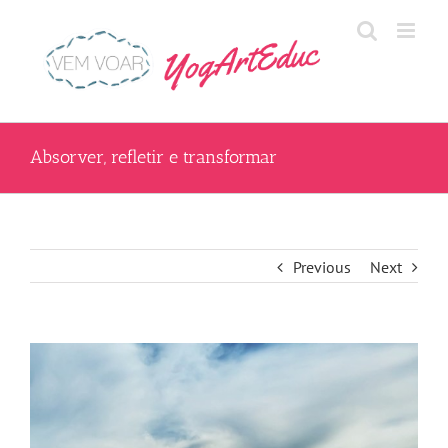
Skip
to
content
Absorver, refletir e transformar
Previous
Next
View
Larger
Image