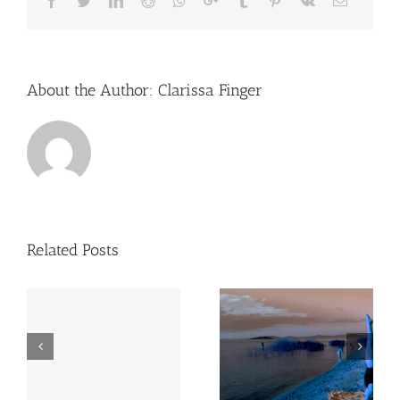
Facebook
Twitter
LinkedIn
Reddit
Whatsapp
Google+
Tumblr
Pinterest
Vk
Email
About the Author:
Clarissa Finger
Related Posts