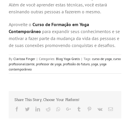
Além de você aprender estas técnicas, você estará
ensinando outras pessoas a fazerem o mesmo.
Aproveite o
Curso de Formação em Yoga
Contemporâneo
para expandir seus conhecimentos e se
motivar a fazer parte da mudança da vida das pessoas e
de suas conexões promovendo conquistas e desafios.
By
Clarissa Finger
|
Categories:
Blog Yoga Gratis
|
Tags:
curso de yoga
,
curso
profissionalizante
,
professor de yoga
,
profissão do futuro
,
yoga
,
yoga
contemporâneo
Share This Story, Choose Your Platform!
Facebook
Twitter
LinkedIn
Reddit
Whatsapp
Google+
Tumblr
Pinterest
Vk
Email