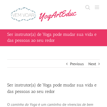
Skip
to
content
Ser instrutor(a) de Yoga pode mudar sua vida e
das pessoas ao seu redor
Previous
Next
Ser instrutor(a) de Yoga pode mudar sua vida e
das pessoas ao seu redor
O
caminho do Yoga
é um caminho de
vivencias de bem