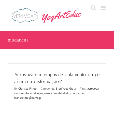
Skip
to
content
mudanças
Acroyoga em tempos de Isolamento: surge
aí uma transformação!?
By
Clarissa Finger
|
Categories:
Blog Yoga Gratis
|
Tags:
acroyoga
,
isolamento
,
mudanças
,
novas possibilidades
,
pandemia
,
transformações
,
yoga