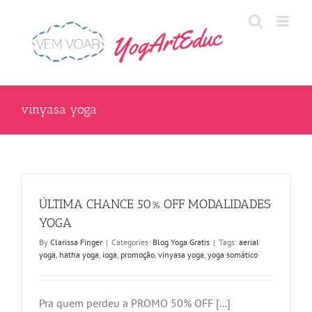
Skip
to
content
vinyasa yoga
ÚLTIMA CHANCE 50% OFF MODALIDADES
YOGA
By
Clarissa Finger
|
Categories:
Blog Yoga Gratis
|
Tags:
aerial
yoga
,
hatha yoga
,
ioga
,
promoção
,
vinyasa yoga
,
yoga somático
Pra quem perdeu a PROMO 50% OFF [...]