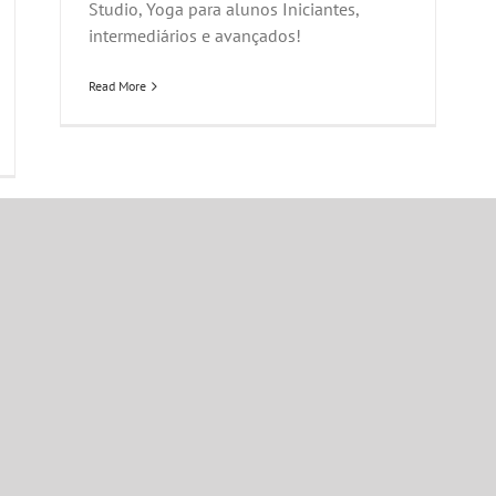
Studio, Yoga para alunos Iniciantes,
intermediários e avançados!
Read More
Fo
51
At
Se